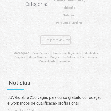
Fundação Rio-Águas
Categoria:
Habitação
Notícias
Parques e Jardins
28 de janeiro de 2023
Marcações:
Casa Carioca
Favela com Dignidade
Monte das
Orações
Morar Carioca
Praças
Prefeitura do Rio
Recicla
Comunidade
reformas
Notícias
JUVRio abre 250 vagas para curso gratuito de redação
e workshops de qualificação profissional
6 de agosto de 2026