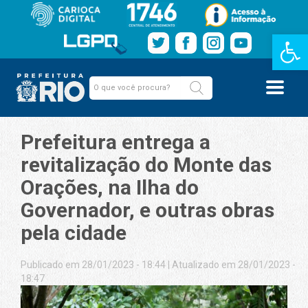
Barra de Fe
Prefeitura entrega a
revitalização do Monte das
Orações, na Ilha do
Governador, e outras obras
pela cidade
Publicado em 28/01/2023 - 18:44
|
Atualizado em 28/01/2023 -
18:47