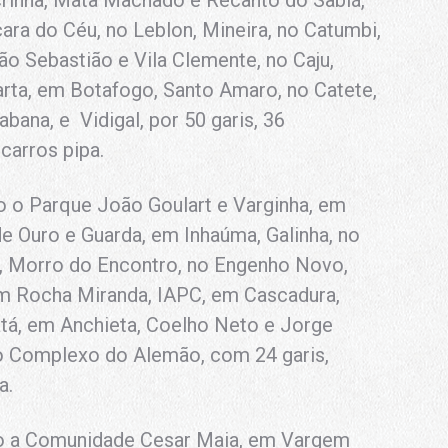
cara do Céu, no Leblon,
Mineira, no Catumbi,
ão Sebastião e Vila Clemente, no Caju,
arta, em Botafogo, Santo Amaro, no Catete,
abana, e Vidigal, por
50 garis, 36
 carros pipa
.
 o Parque João Goulart e Varginha, em
e Ouro e Guarda, em Inhaúma, Galinha, no
o, Morro do Encontro, no Engenho Novo,
m Rocha Miranda, IAPC, em Cascadura,
atá, em Anchieta, Coelho Neto e Jorge
no Complexo do Alemão, com 24 garis,
a.
ão a Comunidade Cesar Maia, em Vargem