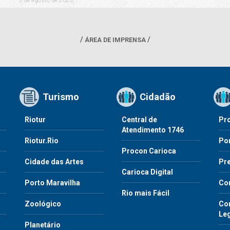
ÁREA DE IMPRENSA
Turismo
Cidadão
Riotur
Central de
Pr
Atendimento 1746
Riotur.Rio
Por
Procon Carioca
o
Cidade das Artes
Pre
Carioca Digital
Porto Maravilha
Co
Rio mais Fácil
Zoológico
Con
Le
Planetário