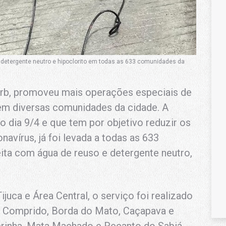
 detergente neutro e hipoclorito em todas as 633 comunidades da
urb, promoveu mais operações especiais de
 em diversas comunidades da cidade. A
o dia 9/4 e que tem por objetivo reduzir os
avírus, já foi levada a todas as 633
ita com água de reuso e detergente neutro,
ijuca e Área Central, o serviço foi realizado
io Comprido, Borda do Mato, Caçapava e
crinha, Mata Machado e Recanto do Sabiá,