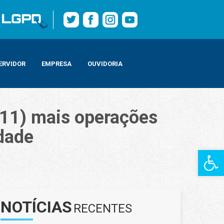
ERVIDOR
EMPRESA
OUVIDORIA
7/11) mais operações
dade
Barra de Fe
comunidades da cidade
NOTÍCIAS
RECENTES