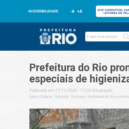
ACESSIBILIDADE
-A
+A
Prefeitura do Rio pr
especiais de higieni
Publicado em 17/11/2020 - 11:54
|
Atualizado
Início
/
Cidade
Comlurb
Notícias
/
Prefeitura do Rio promo