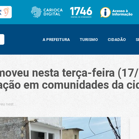
A PREFEITURA
TURISMO
CIDADÃO
S
omoveu nesta terça-feira (1
zação em comunidades da ci
veu nesta terça-feira (17/11) mais operações especiais de higienização em 