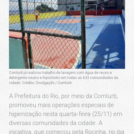
Comlurb já realizou trabalho de lavagem com água de reuso e
detergente neutro e hipoclorito em todas as 633 comunidades da
cidade. Crédito: Divulgação / Comlurb
A Prefeitura do Rio, por meio da Comlurb,
promoveu mais operações especiais de
higienização nesta quarta-feira (25/11) em
diversas comunidades da cidade. A
iniciativa, que começou pela Rocinha, no dia