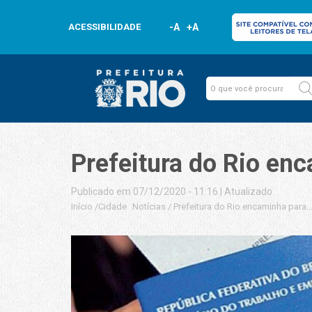
ACESSIBILIDADE
-A
+A
Prefeitura do Rio en
Publicado em 07/12/2020 - 11:16
|
Atualizado
Início
/
Cidade
Notícias
/
Prefeitura do Rio encaminha para