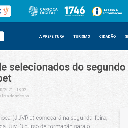
A PREFEITURA
TURISMO
CIDADÃO
S
 de selecionados do segundo
bet
0/2021 - 18:02
a lista de selecionados do segundo ciclo de formação para o mercado da Isb
rioca (JUVRio) começará na segunda-feira,
ega Juv. O curso de formação para o