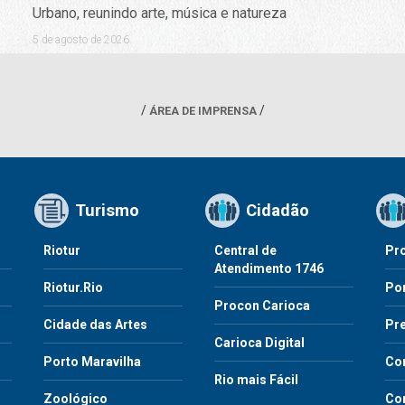
Urbano, reunindo arte, música e natureza
5 de agosto de 2026
ÁREA DE IMPRENSA
Turismo
Cidadão
Riotur
Central de
Pr
Atendimento 1746
Riotur.Rio
Por
Procon Carioca
o
Cidade das Artes
Pre
Carioca Digital
Porto Maravilha
Co
Rio mais Fácil
Zoológico
Con