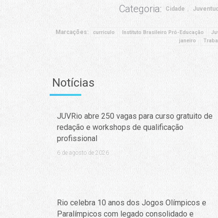
Categoria:
Cidade
Juventud
Marcações:
currículo
Instituto Brasileiro Pró-Educação
Ju
janeiro
Traba
Notícias
JUVRio abre 250 vagas para curso gratuito de
redação e workshops de qualificação
profissional
6 de agosto de 2026
Rio celebra 10 anos dos Jogos Olímpicos e
Paralímpicos com legado consolidado e