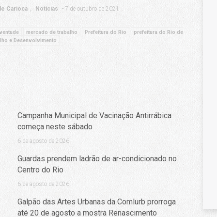
e Carioca
Notícias
7 de outubro de 2021
ventude
mercado de trabalho
Prefeitura do Rio
prefeitura do Rio de
lho e Desenvolvimento
Campanha Municipal de Vacinação Antirrábica
começa neste sábado
6 de agosto de 2026
Guardas prendem ladrão de ar-condicionado no
Centro do Rio
6 de agosto de 2026
Galpão das Artes Urbanas da Comlurb prorroga
até 20 de agosto a mostra Renascimento