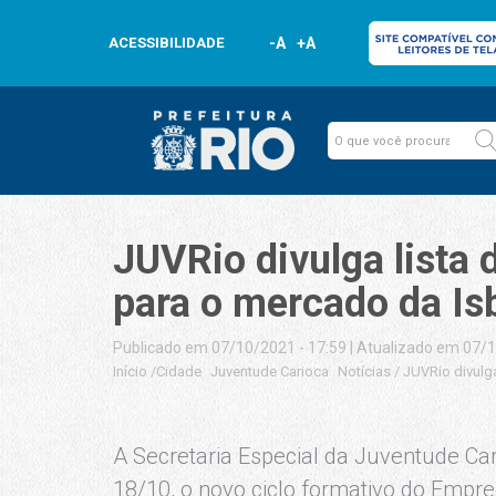
ACESSIBILIDADE
-A
+A
JUVRio divulga lista
para o mercado da Is
Publicado em 07/10/2021 - 17:59
|
Atualizado em 07/1
Início
/
Cidade
Juventude Carioca
Notícias
/
JUVRio divulg
A Secretaria Especial da Juventude Ca
18/10, o novo ciclo formativo do Empr