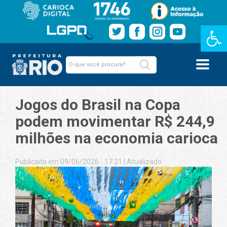
Barra de Fe
Jogos do Brasil na Copa
podem movimentar R$ 244,9
milhões na economia carioca
Publicado em 09/06/2026 - 17:21
|
Atualizado