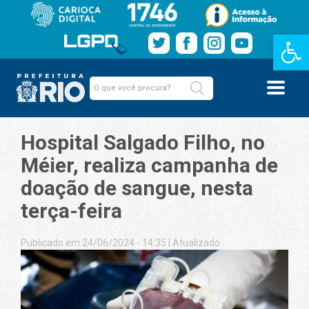
Barra de Fe
Hospital Salgado Filho, no
Méier, realiza campanha de
doação de sangue, nesta
terça-feira
Publicado em 24/06/2024 - 14:35
|
Atualizado