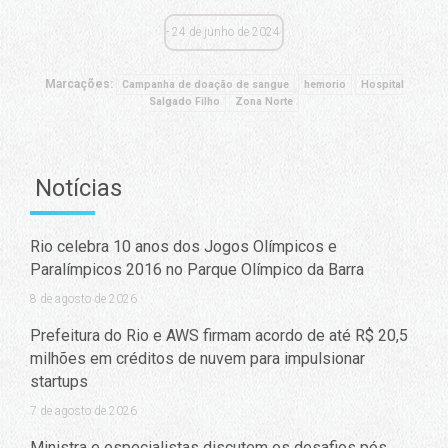
24 de junho de 2024
Marcações:
Campanha de doação de sangue
hemorio
Hospital
Salgado Filho
Zona Norte
Notícias
Rio celebra 10 anos dos Jogos Olímpicos e
Paralímpicos 2016 no Parque Olímpico da Barra
8 de agosto de 2026
Prefeitura do Rio e AWS firmam acordo de até R$ 20,5
milhões em créditos de nuvem para impulsionar
startups
7 de agosto de 2026
Ministra e especialistas discutem os desafios pós