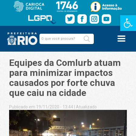
Barra de Fe
Equipes da Comlurb atuam
para minimizar impactos
causados por forte chuva
que caiu na cidade
Publicado em 19/11/2020 - 13:44
|
Atualizado