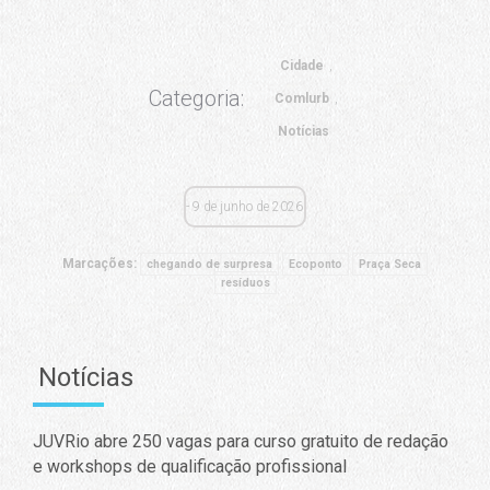
Cidade
Categoria:
Comlurb
Notícias
9 de junho de 2026
Marcações:
chegando de surpresa
Ecoponto
Praça Seca
resíduos
Notícias
JUVRio abre 250 vagas para curso gratuito de redação
e workshops de qualificação profissional