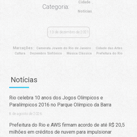
Cidade
Categoria:
Notícias
13 de dezembro de 2021
Marcações:
Camerata Jovem do Rio de Janeiro
Cidade das Artes
Cultura
Dezembro Sinfônico
Música Clássica
Prefeitura do Rio
Notícias
Rio celebra 10 anos dos Jogos Olímpicos e
Paralímpicos 2016 no Parque Olímpico da Barra
8 de agosto de 2026
Prefeitura do Rio e AWS firmam acordo de até R$ 20,5
milhões em créditos de nuvem para impulsionar