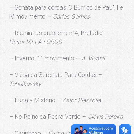
– Sonata para cordas ‘O Burrico de Pau’, I e
IV movimento –
Carlos Gomes
– Bachianas brasileira n°4, Prelúdio –
Heitor VILLA-LOBOS
– Inverno, 1° movimento –
A. Vivaldi
– Valsa da Serenata Para Cordas –
Tchaikovsky
– Fuga y Misterio –
Astor Piazzolla
– No Reino da Pedra Verde –
Clóvis Pereira
– Carinhoso –
Pixinguinha