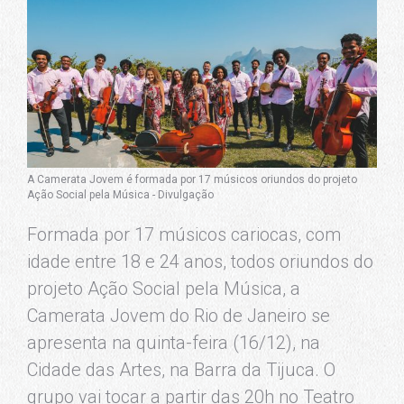
A Camerata Jovem é formada por 17 músicos oriundos do projeto
Ação Social pela Música - Divulgação
Formada por 17 músicos cariocas, com
idade entre 18 e 24 anos, todos oriundos do
projeto Ação Social pela Música, a
Camerata Jovem do Rio de Janeiro se
apresenta na quinta-feira (16/12), na
Cidade das Artes, na Barra da Tijuca. O
grupo vai tocar a partir das 20h no Teatro