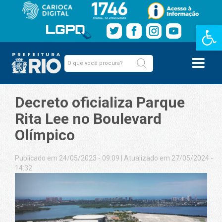
Barra de Fe
Decreto oficializa Parque
Rita Lee no Boulevard
Olímpico
Publicado em 24/05/2023 - 09:09
|
Atualizado em 27/05/2024 -
14:32