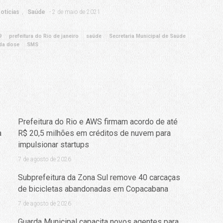
otícias
Saúde
2 de maio de 2021
9
prefeitura do Rio de janeiro
saúde
Secretaria Municipal de Saúde
da dose
SMS
Prefeitura do Rio e AWS firmam acordo de até
a
R$ 20,5 milhões em créditos de nuvem para
impulsionar startups
7 de agosto de 2026
Subprefeitura da Zona Sul remove 40 carcaças
de bicicletas abandonadas em Copacabana
7 de agosto de 2026
Guarda Municipal capacita novos agentes para