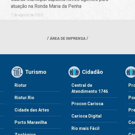
atuação na Ronda Maria da Penha
7 de agosto de 2026
ÁREA DE IMPRENSA
Turismo
Cidadão
Riotur
Central de
Pr
Atendimento 1746
Riotur.Rio
Por
Procon Carioca
o
Cidade das Artes
Pre
Carioca Digital
Porto Maravilha
Co
Rio mais Fácil
Zoológico
Con