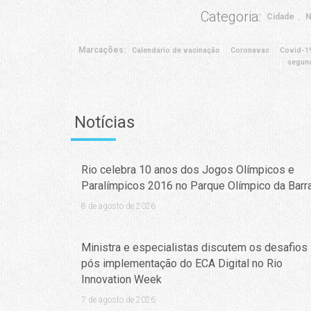
Categoria:
Cidade
N
Marcações:
Calendário de vacinação
Coronavac
Covid-1
segun
Notícias
Rio celebra 10 anos dos Jogos Olímpicos e
Paralímpicos 2016 no Parque Olímpico da Barr
8 de agosto de 2026
Ministra e especialistas discutem os desafios
pós implementação do ECA Digital no Rio
Innovation Week
7 de agosto de 2026