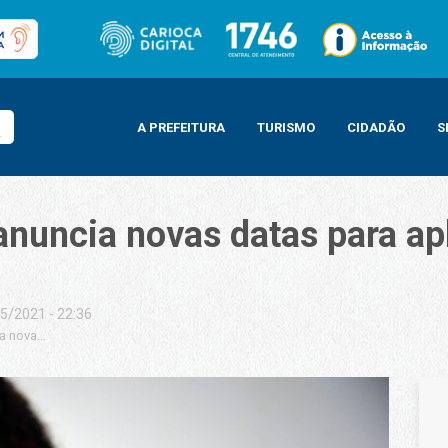
A PREFEITURA
TURISMO
CIDADÃO
S
anuncia novas datas para ap
5/2021 - 22:36
cia novas datas para aplicar a segunda dose da CoronaVac