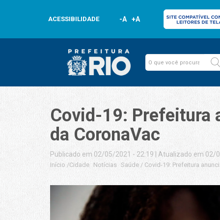
ACESSIBILIDADE
-A
+A
Covid-19: Prefeitura 
da CoronaVac
Publicado em 02/05/2021 - 22:19
|
Atualizado em 02/0
Início
/
Cidade
Notícias
Saúde
/
Covid-19: Prefeitura anun