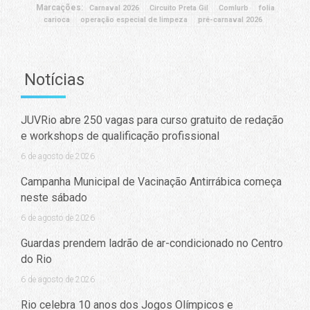
Marcações:
Carnaval 2026
Circuito Preta Gil
Comlurb
folia
carioca
operação especial de limpeza
pré-carnaval 2026
Notícias
JUVRio abre 250 vagas para curso gratuito de redação
e workshops de qualificação profissional
6 de agosto de 2026
Campanha Municipal de Vacinação Antirrábica começa
neste sábado
6 de agosto de 2026
Guardas prendem ladrão de ar-condicionado no Centro
do Rio
6 de agosto de 2026
Rio celebra 10 anos dos Jogos Olímpicos e