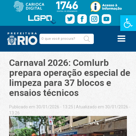
Barra de Fe
Carnaval 2026: Comlurb
prepara operação especial de
limpeza para 37 blocos e
ensaios técnicos
Publicado em 30/01/2026 - 13:25
|
Atualizado em 30/01/2026 -
13:26