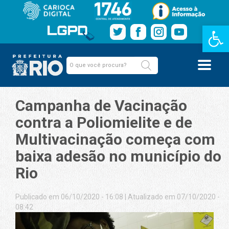
Barra de Fe
Campanha de Vacinação
contra a Poliomielite e de
Multivacinação começa com
baixa adesão no município do
Rio
Publicado em 06/10/2020 - 16:08
|
Atualizado em 07/10/2020 -
08:42