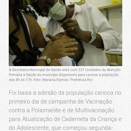
A Secretaria Municipal de Saúde está com 237 Unidades da Atenção
Primária à Saúde do município disponíveis para vacinar a população,
das 8h às 17h.-Foto: Mariana Ramos/ Prefeitura Rio
Foi baixa a adesão da população carioca no
primeiro dia de campanha de Vacinação
contra a Poliomielite e de Multivacinação
para Atualização de Caderneta da Criança e
do Adolescente, que começou segunda-