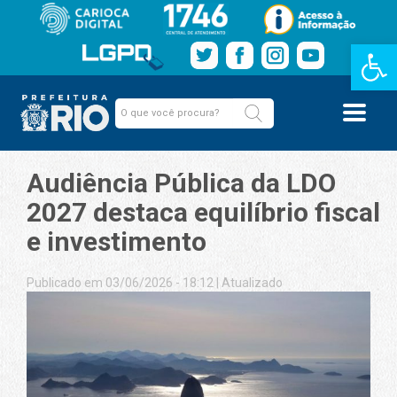
Barra de Fe
Audiência Pública da LDO
2027 destaca equilíbrio fiscal
e investimento
Publicado em 03/06/2026 - 18:12
|
Atualizado