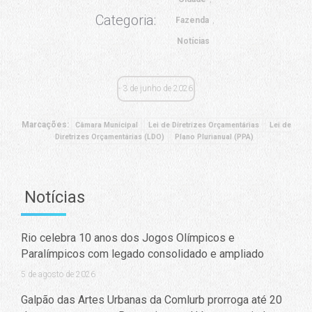
Categoria:
Fazenda
Notícias
3 de junho de 2026
Marcações:
Câmara Municipal
Lei de Diretrizes Orçamentárias
Lei de
Diretrizes Orçamentárias (LDO)
Plano Plurianual (PPA)
Notícias
Rio celebra 10 anos dos Jogos Olímpicos e
Paralímpicos com legado consolidado e ampliado
5 de agosto de 2026
Galpão das Artes Urbanas da Comlurb prorroga até 20