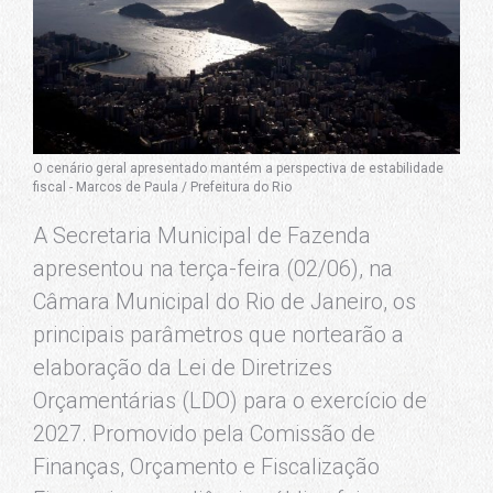
O cenário geral apresentado mantém a perspectiva de estabilidade
fiscal - Marcos de Paula / Prefeitura do Rio
A Secretaria Municipal de Fazenda
apresentou na terça-feira (02/06), na
Câmara Municipal do Rio de Janeiro, os
principais parâmetros que nortearão a
elaboração da Lei de Diretrizes
Orçamentárias (LDO) para o exercício de
2027. Promovido pela Comissão de
Finanças, Orçamento e Fiscalização