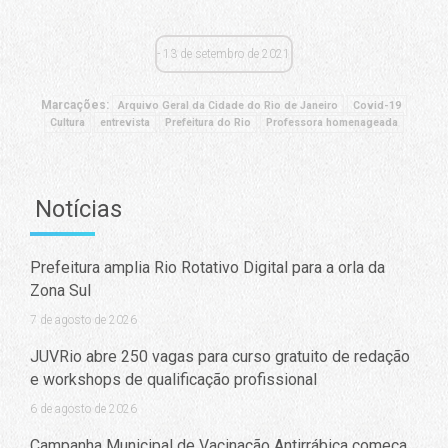
13 de setembro de 2021
Marcações:
Arquivo Geral da Cidade do Rio de Janeiro
Covid-19
Cultura
entrevista
Prefeitura do Rio
Professora homenageada
Notícias
Prefeitura amplia Rio Rotativo Digital para a orla da
Zona Sul
7 de agosto de 2026
JUVRio abre 250 vagas para curso gratuito de redação
e workshops de qualificação profissional
6 de agosto de 2026
Campanha Municipal de Vacinação Antirrábica começa