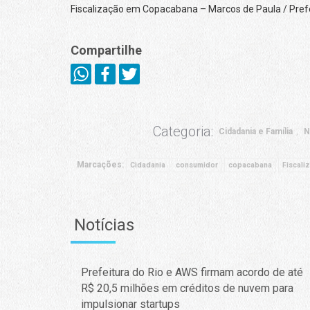
Fiscalização em Copacabana – Marcos de Paula / Prefe
Compartilhe
Categoria:
Cidadania e Família
N
Marcações:
Cidadania
consumidor
copacabana
Fiscali
Notícias
Prefeitura do Rio e AWS firmam acordo de até
R$ 20,5 milhões em créditos de nuvem para
impulsionar startups