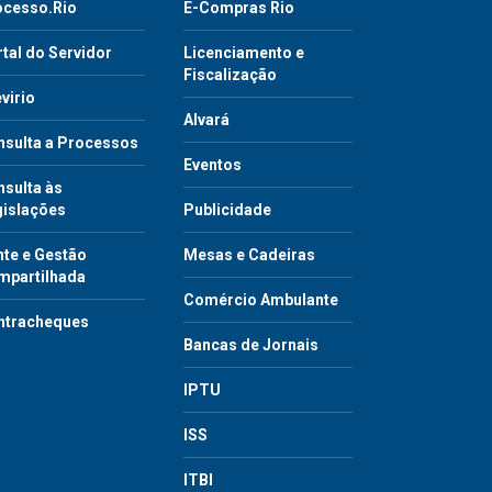
ocesso.Rio
E-Compras Rio
tal do Servidor
Licenciamento e
Fiscalização
virio
Alvará
nsulta a Processos
Eventos
sulta às
gislações
Publicidade
te e Gestão
Mesas e Cadeiras
mpartilhada
Comércio Ambulante
ntracheques
Bancas de Jornais
IPTU
ISS
ITBI