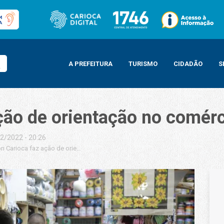
A PREFEITURA
TURISMO
CIDADÃO
S
ação de orientação no comé
2/2022 - 20:26
n Carioca faz ação de orientação no comércio em Copacabana