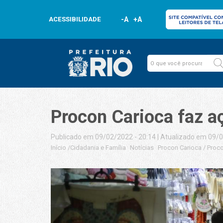
ACESSIBILIDADE
-A
+A
Procon Carioca faz 
Publicado em 09/02/2022 - 20:14
|
Atualizado em 09/0
Início
/
Cidadania e Família
Notícias
Procon Carioca
/
Proco