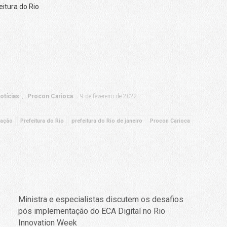
itura do Rio
otícias
Procon Carioca
9 de fevereiro de 2022
zação
Prefeitura do Rio
prefeitura do Rio de janeiro
Procon Carioca
Ministra e especialistas discutem os desafios
pós implementação do ECA Digital no Rio
Innovation Week