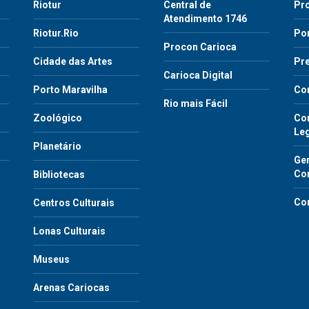
Riotur
Central de
Pr
Atendimento 1746
Riotur.Rio
Por
Procon Carioca
o
Cidade das Artes
Pre
Carioca Digital
Porto Maravilha
Co
Rio mais Fácil
Zoológico
Con
Le
Planetário
Gen
Co
Bibliotecas
Co
Centros Culturais
Lonas Culturais
Museus
Arenas Cariocas