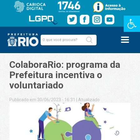
Barra de Fe
ColaboraRio: programa da
Prefeitura incentiva o
voluntariado
Publicado em 30/06/2023 - 16:31
|
Atualizado