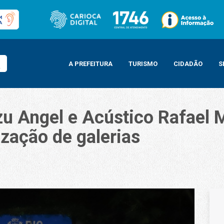
A PREFEITURA
TURISMO
CIDADÃO
S
u Angel e Acústico Rafael 
ização de galerias
ústico Rafael Mascarenhas serão fechados para revitalização de galerias