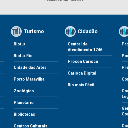
Turismo
Cidadão
Riotur
Central de
Pr
Atendimento 1746
Riotur.Rio
Por
Procon Carioca
o
Cidade das Artes
Pre
Carioca Digital
Porto Maravilha
Co
Rio mais Fácil
Zoológico
Con
Le
Planetário
Gen
Co
Bibliotecas
Co
Centros Culturais