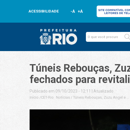
ACESSIBILIDADE
-A
+A
Túneis Rebouças, Zuz
fechados para revital
Publicado em 09/10/2023 - 12:11
|
Atualizado
Início
/
CET-Rio
Notícias
/
Túneis Rebouças, Zuzu Angel e Ac