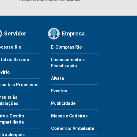
Servidor
Empresa
ocesso.Rio
E-Compras Rio
tal do Servidor
Licenciamento e
Fiscalização
virio
Alvará
nsulta a Processos
Eventos
sulta às
gislações
Publicidade
te e Gestão
Mesas e Cadeiras
mpartilhada
Comércio Ambulante
ntracheques