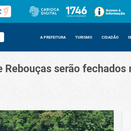
A PREFEITURA
TURISMO
CIDADÃO
S
e Rebouças serão fechados n
serão fechados nesta terça-feira para manutenção