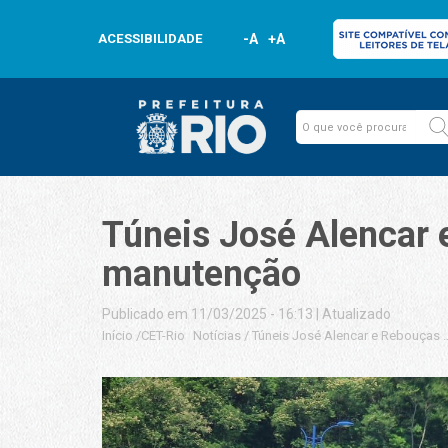
ACESSIBILIDADE
-A
+A
Túneis José Alencar 
manutenção
Publicado em 11/03/2025 - 16:13
|
Atualizado
Início
/
CET-Rio
Notícias
/
Túneis José Alencar e Rebouças 