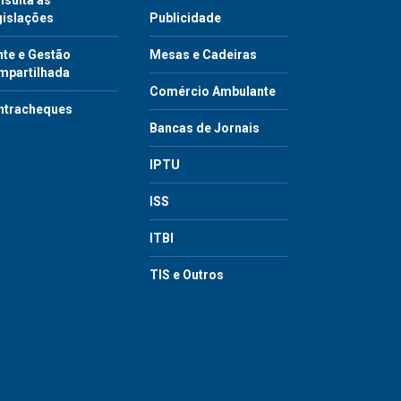
sulta às
gislações
Publicidade
te e Gestão
Mesas e Cadeiras
mpartilhada
Comércio Ambulante
ntracheques
Bancas de Jornais
IPTU
ISS
ITBI
TIS e Outros