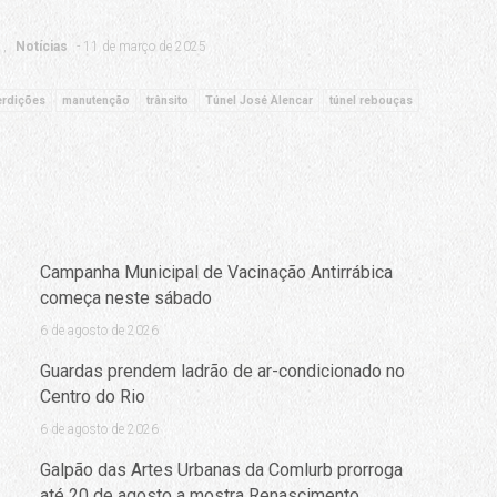
Notícias
11 de março de 2025
erdições
manutenção
trânsito
Túnel José Alencar
túnel rebouças
Campanha Municipal de Vacinação Antirrábica
começa neste sábado
6 de agosto de 2026
Guardas prendem ladrão de ar-condicionado no
Centro do Rio
6 de agosto de 2026
Galpão das Artes Urbanas da Comlurb prorroga
até 20 de agosto a mostra Renascimento