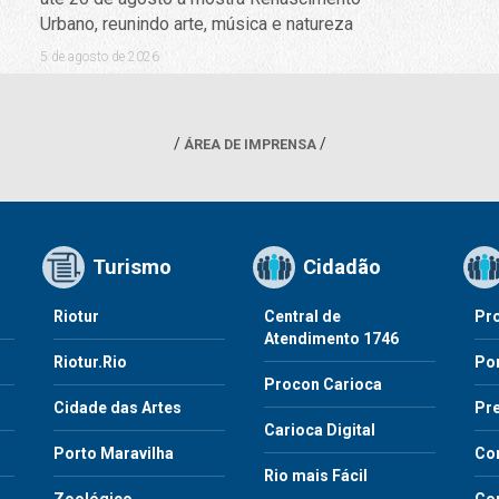
Urbano, reunindo arte, música e natureza
5 de agosto de 2026
ÁREA DE IMPRENSA
Turismo
Cidadão
Riotur
Central de
Pr
Atendimento 1746
Riotur.Rio
Por
Procon Carioca
o
Cidade das Artes
Pre
Carioca Digital
Porto Maravilha
Co
Rio mais Fácil