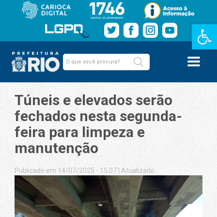
Barra de Fe
Túneis e elevados serão
fechados nesta segunda-
feira para limpeza e
manutenção
Publicado em 14/07/2025 - 15:07
|
Atualizado