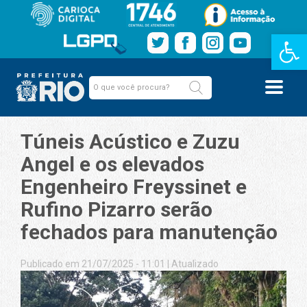
Barra de Fe
Túneis Acústico e Zuzu
Angel e os elevados
Engenheiro Freyssinet e
Rufino Pizarro serão
fechados para manutenção
Publicado em 21/07/2025 - 11:01
|
Atualizado