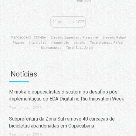
Notícias
21 de julho de 2025
Marcações:
CET-Rio
Elevado Engenheiro Freyssinet
Elevado Rufino
Pizarro
interdições
manutenção
trânsito
Túnel Acústico Rafael
Mascarenhas
Túnel Zuzu Angel
Notícias
Ministra e especialistas discutem os desafios pós
implementação do ECA Digital no Rio Innovation Week
7 de agosto de 2026
Subprefeitura da Zona Sul remove 40 carcaças de
bicicletas abandonadas em Copacabana
7 de agosto de 2026