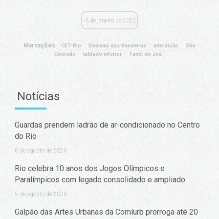
3 de janeiro de 2022
Marcações:
CET-Rio
Elevado das Bandeiras
Interdição
São
Conrado
tablado inferior
Túnel do Joá
Notícias
Guardas prendem ladrão de ar-condicionado no Centro
do Rio
6 de agosto de 2026
Rio celebra 10 anos dos Jogos Olímpicos e
Paralímpicos com legado consolidado e ampliado
5 de agosto de 2026
Galpão das Artes Urbanas da Comlurb prorroga até 20