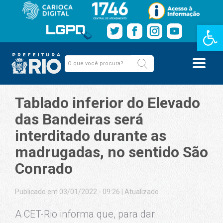
Barra de Fe
Tablado inferior do Elevado
das Bandeiras será
interditado durante as
madrugadas, no sentido São
Conrado
Publicado em 03/01/2022 - 09:26
|
Atualizado
A CET-Rio informa que, para dar