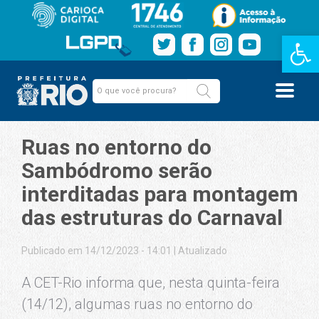
Barra de Fe
Ruas no entorno do
Sambódromo serão
interditadas para montagem
das estruturas do Carnaval
Publicado em 14/12/2023 - 14:01
|
Atualizado
A CET-Rio informa que, nesta quinta-feira
(14/12), algumas ruas no entorno do