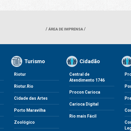
ÁREA DE IMPRENSA
Turismo
Cidadão
Riotur
Central de
Pr
Atendimento 1746
Riotur.Rio
Por
Procon Carioca
o
Cidade das Artes
Pre
Carioca Digital
Porto Maravilha
Co
Rio mais Fácil
Zoológico
Con
Le