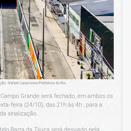
o - Rafael Catarcione/Prefeitura do Rio
e Campo Grande será fechado, em ambos os
xta-feira (24/10), das 21h às 4h , para a
da sinalização.
tido Barra da Tijuca será desviado pela