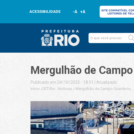
ACESSIBILIDADE
-A
+A
Mergulhão de Campo 
Publicado em 24/10/2025 - 18:01
|
Atualizado
Início
/
CET-Rio
Notícias
/
Mergulhão de Campo Grande tem 