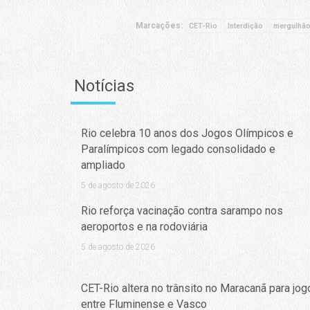
Marcações:
CET-Rio
Interdição
mergulhã
Notícias
Rio celebra 10 anos dos Jogos Olímpicos e
Paralímpicos com legado consolidado e
ampliado
5 de agosto de 2026
Rio reforça vacinação contra sarampo nos
aeroportos e na rodoviária
5 de agosto de 2026
CET-Rio altera no trânsito no Maracanã para jog
entre Fluminense e Vasco