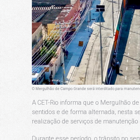
O Mergulhão de Campo Grande será interditado para manutençã
A CET-Rio informa que o Mergulhão d
sentidos e de forma alternada, nesta se
realização de serviços de manutenção 
Durante esse período, o trânsito no sen