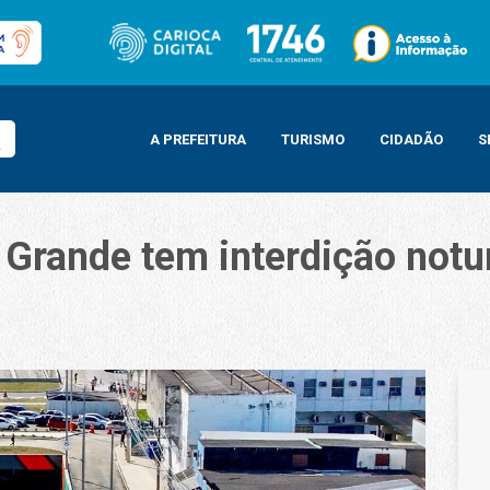
A PREFEITURA
TURISMO
CIDADÃO
S
Grande tem interdição notu
interdição noturna para manutenção