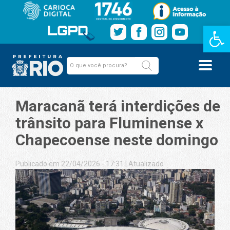
Barra de Fe
Maracanã terá interdições de
trânsito para Fluminense x
Chapecoense neste domingo
Publicado em 22/04/2026 - 17:31
|
Atualizado