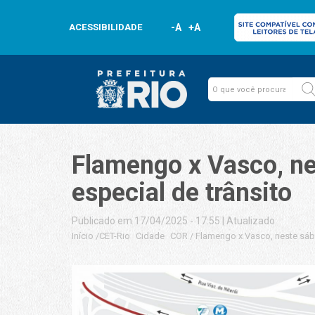
ACESSIBILIDADE
-A
+A
Flamengo x Vasco, ne
especial de trânsito
Publicado em 17/04/2025 - 17:55
|
Atualizado
Início
/
CET-Rio
Cidade
COR
/
Flamengo x Vasco, neste sába