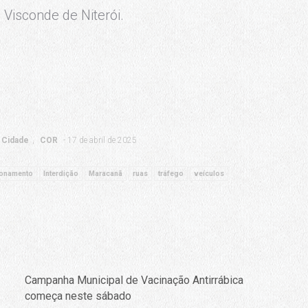
a Visconde de Niterói.
Cidade
COR
17 de abril de 2025
ionamento
Interdição
Maracanã
ruas
tráfego
veículos
Campanha Municipal de Vacinação Antirrábica
começa neste sábado