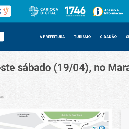
A PREFEITURA
TURISMO
CIDADÃO
S
ste sábado (19/04), no Mar
do (19/04), no Maracanã, terá esquema especial de trânsito