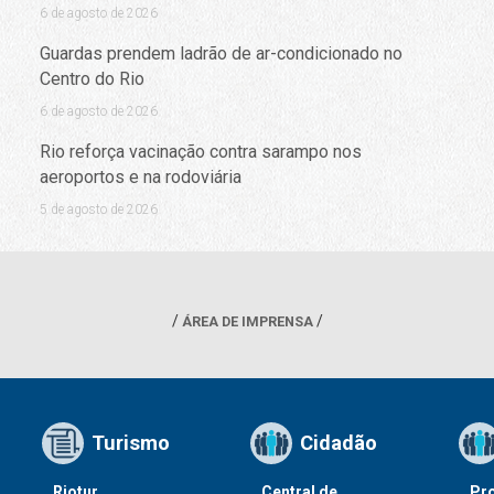
6 de agosto de 2026
Guardas prendem ladrão de ar-condicionado no
Centro do Rio
6 de agosto de 2026
Rio reforça vacinação contra sarampo nos
aeroportos e na rodoviária
5 de agosto de 2026
ÁREA DE IMPRENSA
Turismo
Cidadão
Riotur
Central de
Pr