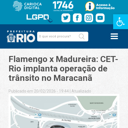
Barra de Fe
Flamengo x Madureira: CET-
Rio implanta operação de
trânsito no Maracanã
Publicado em 20/02/2026 - 19:44
|
Atualizado