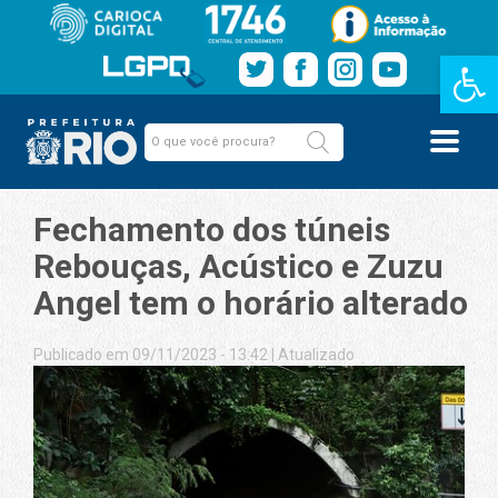
Barra de Fe
Fechamento dos túneis
Rebouças, Acústico e Zuzu
Angel tem o horário alterado
Publicado em 09/11/2023 - 13:42
|
Atualizado