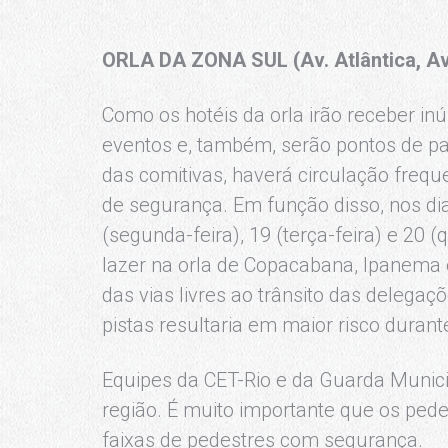
ORLA DA ZONA SUL (Av. Atlântica, Av.
Como os hotéis da orla irão receber in
eventos e, também, serão pontos de p
das comitivas, haverá circulação freq
de segurança. Em função disso, nos dia
(segunda-feira), 19 (terça-feira) e 20 
lazer na orla de Copacabana, Ipanema 
das vias livres ao trânsito das delegaç
pistas resultaria em maior risco dura
Equipes da CET-Rio e da Guarda Munici
região. É muito importante que os pede
faixas de pedestres com segurança.