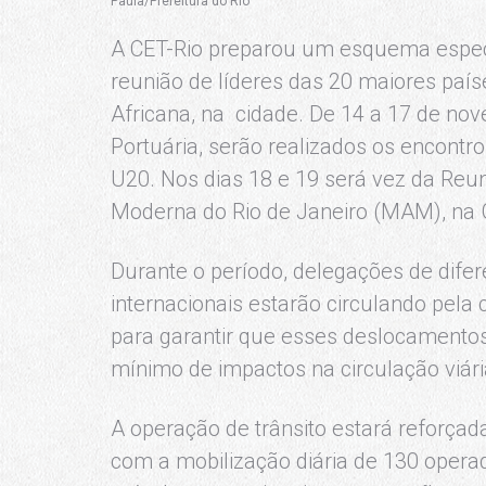
Paula/Prefeitura do Rio
A CET-Rio preparou um esquema especia
reunião de líderes das 20 maiores paí
Africana, na cidade. De 14 a 17 de no
Portuária, serão realizados os encontro
U20. Nos dias 18 e 19 será vez da Reu
Moderna do Rio de Janeiro (MAM), na G
Durante o período, delegações de difer
internacionais estarão circulando pela 
para garantir que esses deslocamento
mínimo de impactos na circulação viári
A operação de trânsito estará reforçad
com a mobilização diária de 130 operad