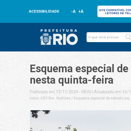
ACESSIBILIDADE
-A
+A
Esquema especial de 
nesta quinta-feira
Publicado em 13/11/2024 - 08:00
|
Atualizado em 16/1
Início
/
CET-Rio
Notícias
/
Esquema especial de trânsito par