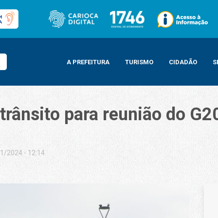
A PREFEITURA
TURISMO
CIDADÃO
S
trânsito para reunião do G2
1/2024 - 12:14
a reunião do G20 na cidade já começa nesta quinta-feira