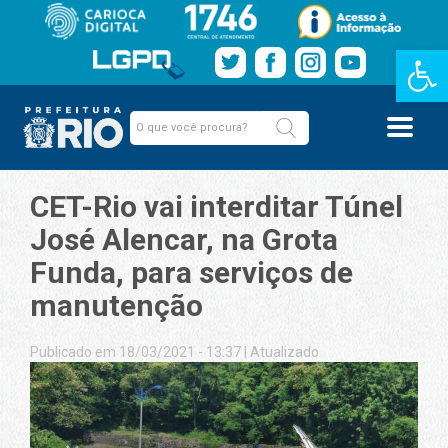
Barra de Fe
CET-Rio vai interditar Túnel
José Alencar, na Grota
Funda, para serviços de
manutenção
Publicado em 18/03/2021 - 13:37
|
Atualizado