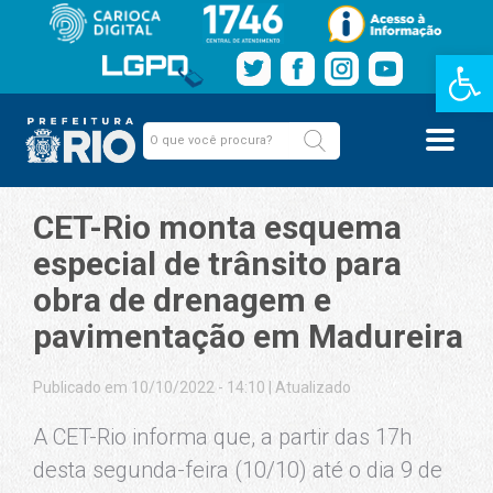
Barra de Fe
CET-Rio monta esquema
especial de trânsito para
obra de drenagem e
pavimentação em Madureira
Publicado em 10/10/2022 - 14:10
|
Atualizado
A CET-Rio informa que, a partir das 17h
desta segunda-feira (10/10) até o dia 9 de