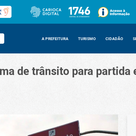
A PREFEITURA
TURISMO
CIDADÃO
S
a de trânsito para partida
o para partida em São Januário nesta quarta-feira