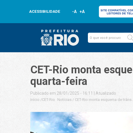
ACESSIBILIDADE
-A
+A
CET-Rio monta esquem
quarta-feira
Publicado em 28/01/2025 - 16:11
|
Atualizado
Início
/
CET-Rio
Notícias
/
CET-Rio monta esquema de trânsit