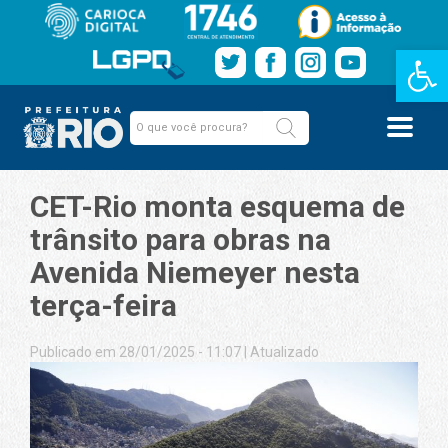
Barra de Fe
CET-Rio monta esquema de
trânsito para obras na
Avenida Niemeyer nesta
terça-feira
Publicado em 28/01/2025 - 11:07
|
Atualizado