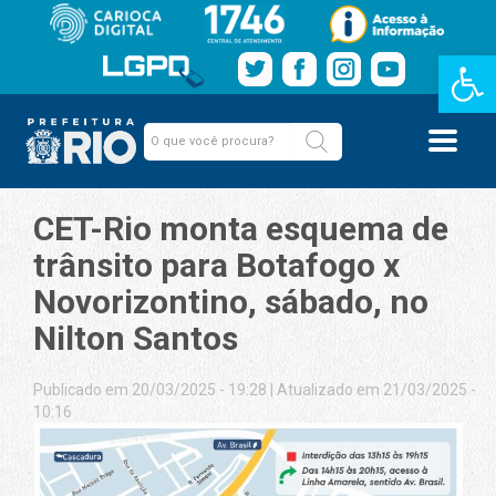
Barra de Fe
CET-Rio monta esquema de
trânsito para Botafogo x
Novorizontino, sábado, no
Nilton Santos
Publicado em 20/03/2025 - 19:28
|
Atualizado em 21/03/2025 -
10:16