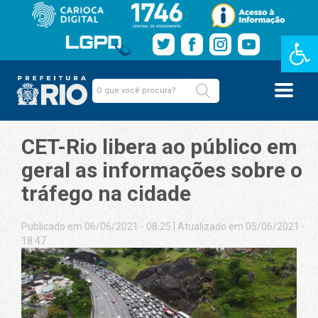
Barra de Fe
CET-Rio libera ao público em
geral as informações sobre o
tráfego na cidade
Publicado em 06/06/2021 - 08:25
|
Atualizado em 05/06/2021 -
18:47