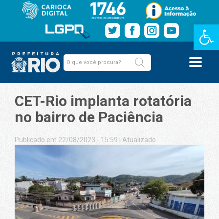
Barra de Fe
CET-Rio implanta rotatória
no bairro de Paciência
Publicado em 22/08/2023 - 15:59
|
Atualizado