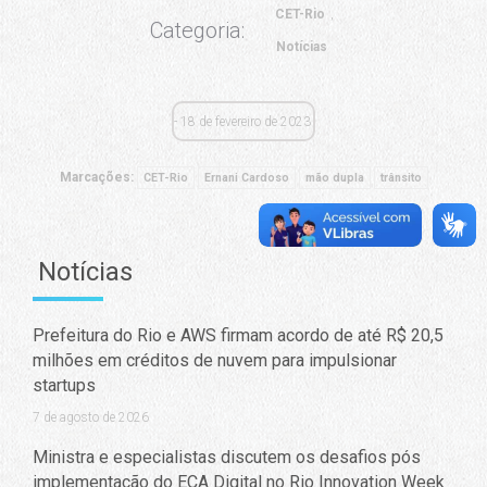
CET-Rio
Categoria:
Notícias
18 de fevereiro de 2023
Marcações:
CET-Rio
Ernani Cardoso
mão dupla
trânsito
Notícias
Prefeitura do Rio e AWS firmam acordo de até R$ 20,5
milhões em créditos de nuvem para impulsionar
startups
7 de agosto de 2026
Ministra e especialistas discutem os desafios pós
implementação do ECA Digital no Rio Innovation Week