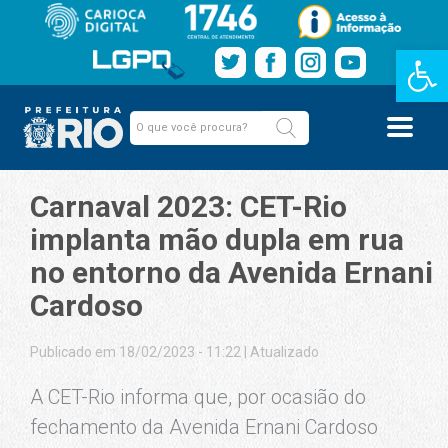
Barra de Fe
Carnaval 2023: CET-Rio
implanta mão dupla em rua
no entorno da Avenida Ernani
Cardoso
Publicado em 18/02/2023 - 11:22
|
Atualizado
A CET-Rio informa que, por ocasião do
fechamento da Avenida Ernani Cardoso