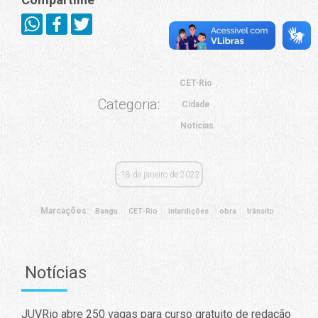
CET-Rio
Categoria:
Cidade
Notícias
18 de janeiro de 2022
Marcações:
Bangu
CET-Rio
interdições
obra
trânsito
Notícias
JUVRio abre 250 vagas para curso gratuito de redação