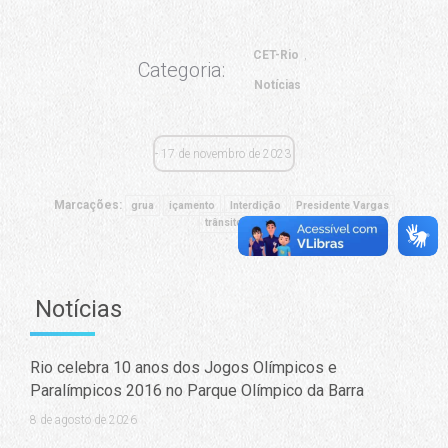
CET-Rio
Categoria:
Notícias
17 de novembro de 2023
Marcações:
grua
içamento
Interdição
Presidente Vargas
trânsito
Notícias
Rio celebra 10 anos dos Jogos Olímpicos e
Paralímpicos 2016 no Parque Olímpico da Barra
8 de agosto de 2026