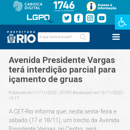
Barra de Fe
Avenida Presidente Vargas
terá interdição parcial para
içamento de gruas
Publicado em 17/11/2023 - 07:09
|
Atualizado em 16/11/2023 -
15:17
A CET-Rio informa que, nesta sexta-feira e
sábado (17 e 18/11), um trecho da Avenida
Presidente Vargas, no Centro, será