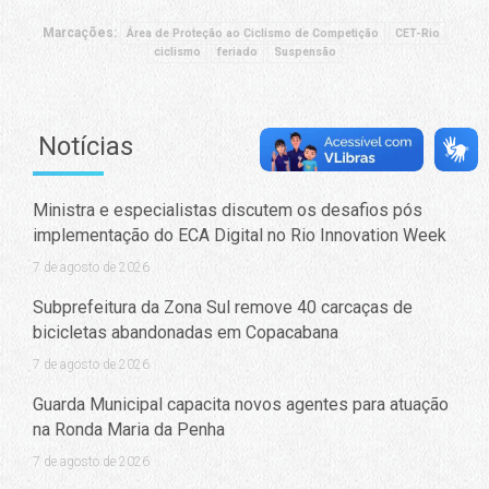
Marcações:
Área de Proteção ao Ciclismo de Competição
CET-Rio
ciclismo
feriado
Suspensão
Notícias
Ministra e especialistas discutem os desafios pós
implementação do ECA Digital no Rio Innovation Week
7 de agosto de 2026
Subprefeitura da Zona Sul remove 40 carcaças de
bicicletas abandonadas em Copacabana
7 de agosto de 2026
Guarda Municipal capacita novos agentes para atuação
na Ronda Maria da Penha
7 de agosto de 2026