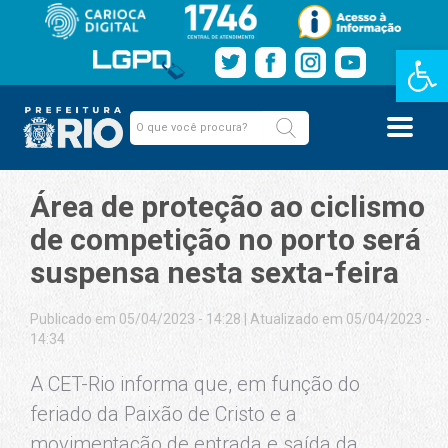
Barra de Fe
Área de proteção ao ciclismo
de competição no porto será
suspensa nesta sexta-feira
Publicado em 05/04/2023 - 14:28
|
Atualizado em 05/04/2023 -
14:34
A CET-Rio informa que, em função do
feriado da Paixão de Cristo e a
movimentação de entrada e saída da