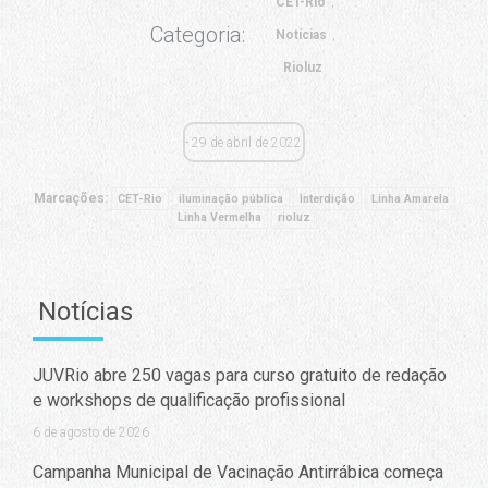
CET-Rio
Categoria:
Notícias
Rioluz
29 de abril de 2022
Marcações:
CET-Rio
iluminação pública
Interdição
Linha Amarela
Linha Vermelha
rioluz
Notícias
JUVRio abre 250 vagas para curso gratuito de redação
e workshops de qualificação profissional
6 de agosto de 2026
Campanha Municipal de Vacinação Antirrábica começa