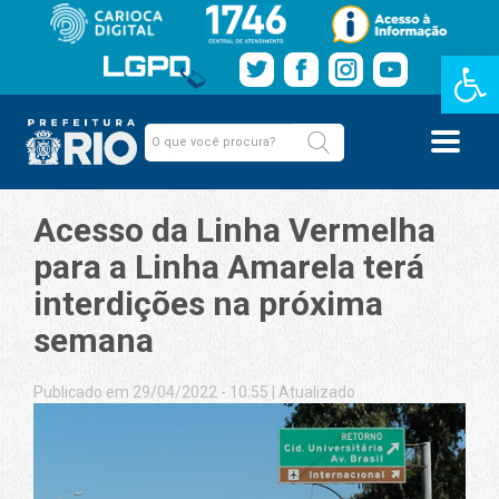
Barra de Fe
Acesso da Linha Vermelha
para a Linha Amarela terá
interdições na próxima
semana
Publicado em 29/04/2022 - 10:55
|
Atualizado