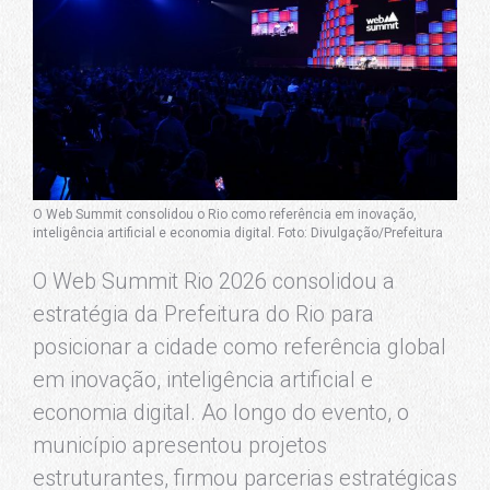
O Web Summit consolidou o Rio como referência em inovação,
inteligência artificial e economia digital. Foto: Divulgação/Prefeitura
O Web Summit Rio 2026 consolidou a
estratégia da Prefeitura do Rio para
posicionar a cidade como referência global
em inovação, inteligência artificial e
economia digital. Ao longo do evento, o
município apresentou projetos
estruturantes, firmou parcerias estratégicas