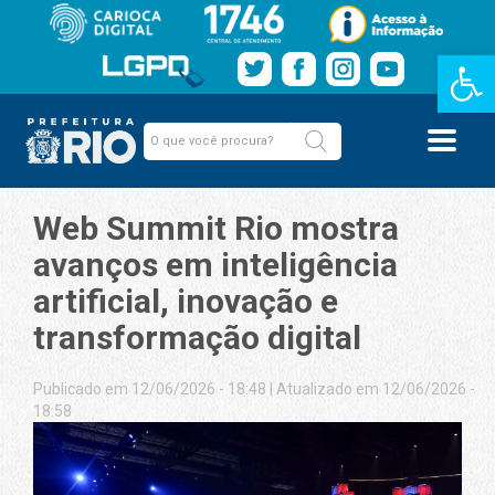
Barra de Fe
Web Summit Rio mostra
avanços em inteligência
artificial, inovação e
transformação digital
Publicado em 12/06/2026 - 18:48
|
Atualizado em 12/06/2026 -
18:58