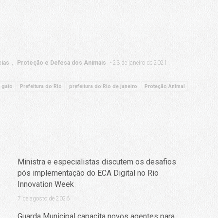
cias
Proteção e Defesa dos Animais
23 de janeiro de 2021
gato
Prefeitura do Rio
prefeitura do Rio de janeiro
Proteção Animal
Ministra e especialistas discutem os desafios
pós implementação do ECA Digital no Rio
Innovation Week
7 de agosto de 2026
Guarda Municipal capacita novos agentes para