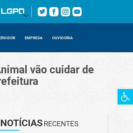
ERVIDOR
EMPRESA
OUVIDORIA
Animal vão cuidar de
efeitura
Barra de Fe
ão cuidar de mascotes de pessoas que vivem em abrigos da Prefeitura
NOTÍCIAS
RECENTES