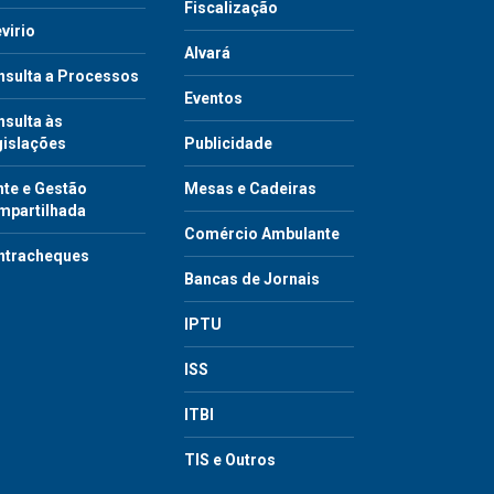
Fiscalização
virio
Alvará
nsulta a Processos
Eventos
sulta às
gislações
Publicidade
te e Gestão
Mesas e Cadeiras
mpartilhada
Comércio Ambulante
ntracheques
Bancas de Jornais
IPTU
ISS
ITBI
TIS e Outros