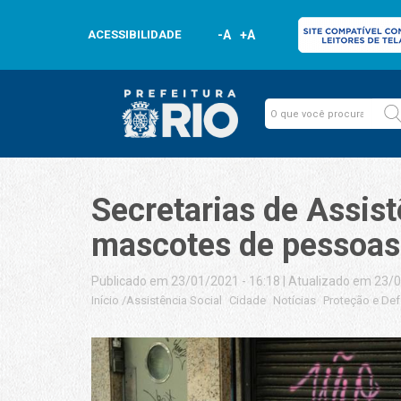
ACESSIBILIDADE
-A
+A
Secretarias de Assist
mascotes de pessoas 
Publicado em 23/01/2021 - 16:18
|
Atualizado em 23/0
Início
/
Assistência Social
Cidade
Notícias
Proteção e De