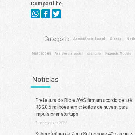
Compartilhe
Categoria:
Assistência Social
Cidade
Notí
Marcações:
Assistência social
cachorro
Fazenda Modelo
Notícias
Prefeitura do Rio e AWS firmam acordo de até
R$ 20,5 milhões em créditos de nuvem para
impulsionar startups
7 de agosto de 2026
Subprefeitura da Zona Sul remove 40 carcaças