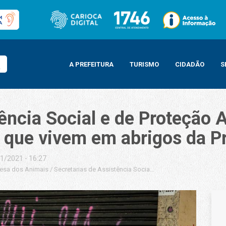
A PREFEITURA
TURISMO
CIDADÃO
S
ência Social e de Proteção 
que vivem em abrigos da Pr
1/2021 - 16:27
fesa dos Animais
/
Secretarias de Assistência Social e de Proteção Animal v