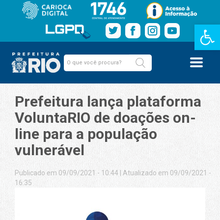
Barra de Fe
Prefeitura lança plataforma
VoluntaRIO de doações on-
line para a população
vulnerável
Publicado em 09/09/2021 - 10:44
|
Atualizado em 09/09/2021 -
16:35