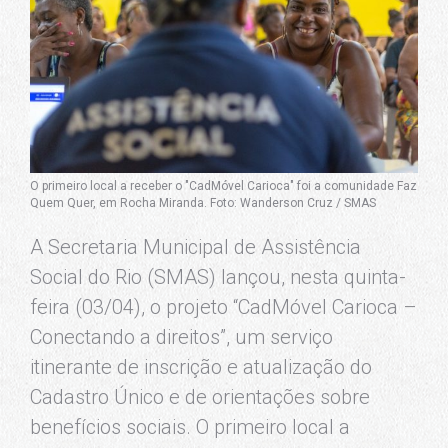
O primeiro local a receber o "CadMóvel Carioca" foi a comunidade Faz
Quem Quer, em Rocha Miranda. Foto: Wanderson Cruz / SMAS
A Secretaria Municipal de Assistência
Social do Rio (SMAS) lançou, nesta quinta-
feira (03/04), o projeto “CadMóvel Carioca –
Conectando a direitos”, um serviço
itinerante de inscrição e atualização do
Cadastro Único e de orientações sobre
benefícios sociais. O primeiro local a