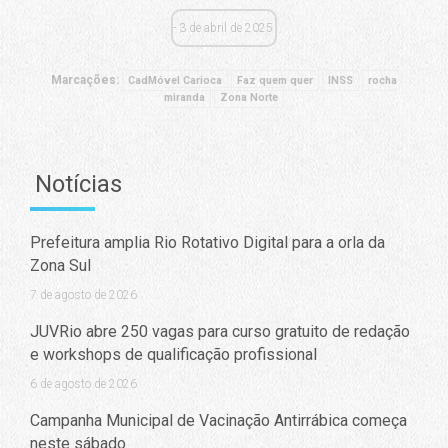
3 de abril de 2025
Marcações:
CadMóvel Carioca
Faz quem quer
INSS
rocha
miranda
Zona Norte
Notícias
Prefeitura amplia Rio Rotativo Digital para a orla da
Zona Sul
7 de agosto de 2026
JUVRio abre 250 vagas para curso gratuito de redação
e workshops de qualificação profissional
6 de agosto de 2026
Campanha Municipal de Vacinação Antirrábica começa
neste sábado