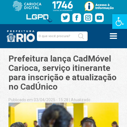
Barra de Fe
Prefeitura lança CadMóvel
Carioca, serviço itinerante
para inscrição e atualização
no CadÚnico
Publicado em 03/04/2025 - 15:28
|
Atualizado