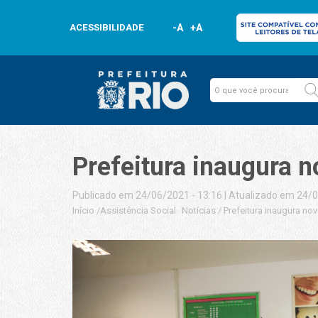
ACESSIBILIDADE
-A
+A
Prefeitura inaugura 
Publicado em 24/06/2021 - 13:16
|
Atualizado em 24/0
Início
/
Assistência Social
Notícias
/
Prefeitura inaugura n