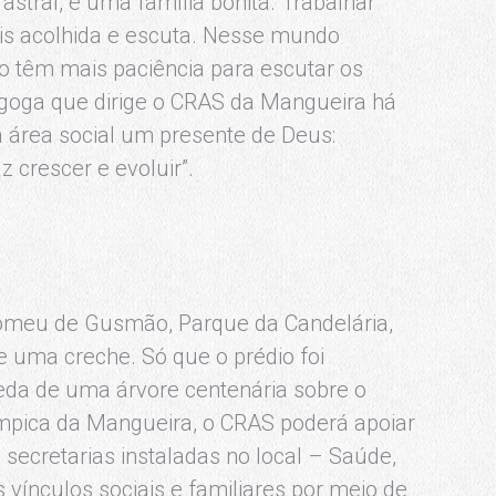
stral, é uma família bonita. Trabalhar
ais acolhida e escuta. Nesse mundo
ão têm mais paciência para escutar os
agoga que dirige o CRAS da Mangueira há
a área social um presente de Deus:
z crescer e evoluir”.
lomeu de Gusmão, Parque da Candelária,
 uma creche. Só que o prédio foi
queda de uma árvore centenária sobre o
Olímpica da Mangueira, o CRAS poderá apoiar
s secretarias instaladas no local – Saúde,
 vínculos sociais e familiares por meio de