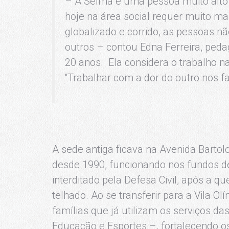
– A Selma é uma pessoa muito alto a
hoje na área social requer muito m
globalizado e corrido, as pessoas n
outros – contou Edna Ferreira, ped
20 anos. Ela considera o trabalho n
“Trabalhar com a dor do outro nos fa
A sede antiga ficava na Avenida Barto
desde 1990, funcionando nos fundos de
interditado pela Defesa Civil, após a 
telhado. Ao se transferir para a Vila 
famílias que já utilizam os serviços da
Educação e Esportes –, fortalecendo os