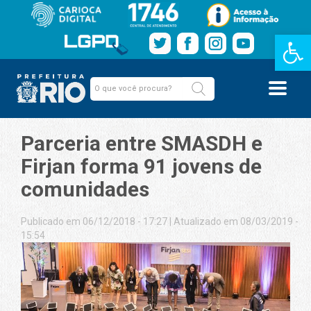
Barra de Fe
Parceria entre SMASDH e
Firjan forma 91 jovens de
comunidades
Publicado em 06/12/2018 - 17:27
|
Atualizado em 08/03/2019 -
15:54