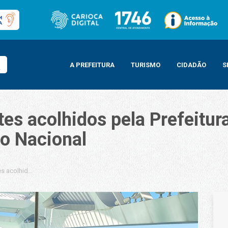
A PREFEITURA
TURISMO
CIDADÃO
S
tes acolhidos pela Prefeitu
o Nacional
s acolhidos pela Prefeitura visitam os museus do Amanhã e Histórico Nacion