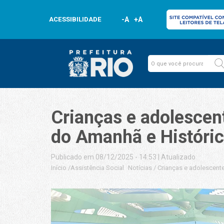
ACESSIBILIDADE
-A
+A
Crianças e adolescen
do Amanhã e Históric
Publicado em 08/12/2025 - 14:53
|
Atualizado
Início
/
Assistência Social
Notícias
/
Crianças e adolescente