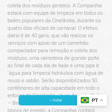
coleta dos resíduos gerados. A Companhia
estará com equipe de limpeza em todos os
bailes populares da Cinelândia, durante os
quatro dias oficiais de carnaval. O efetivo
diário é de 40 garis, que vão realizar os
serviços com apoio de um caminhão
compactador para remoção e coleta dos
resíduos, uma varredeira de grande porte
ao final de cada dia de baile e uma pipa d
´água para limpeza hidráulica com água de
reuso e sabão. Serão disponibilizados 50
contêineres de alta capacidade em todo o
entorno da Cinelândia. Já na Avenida Chile
PT
< Voltar
– Bira Presidente, durante os desfiles dos
blocos de enredo, a Companhia contará