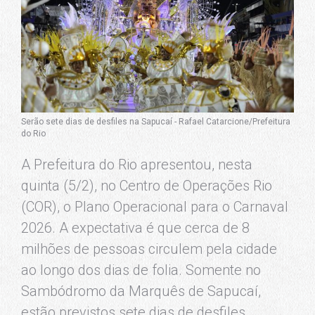
Serão sete dias de desfiles na Sapucaí - Rafael Catarcione/Prefeitura
do Rio
A Prefeitura do Rio apresentou, nesta
quinta (5/2), no Centro de Operações Rio
(COR), o Plano Operacional para o Carnaval
2026. A expectativa é que cerca de 8
milhões de pessoas circulem pela cidade
ao longo dos dias de folia. Somente no
Sambódromo da Marquês de Sapucaí,
estão previstos sete dias de desfiles,